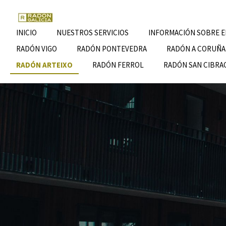
Ir
al
contenido
INICIO
NUESTROS SERVICIOS
INFORMACIÓN SOBRE E
principal
RADÓN VIGO
RADÓN PONTEVEDRA
RADÓN A CORUÑA
RADÓN ARTEIXO
RADÓN FERROL
RADÓN SAN CIBRAO