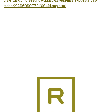
dra-situa-como-segunda-ciudad-gallega-mas-expuesta-gas-
radon/202405060907501303444.amp.html